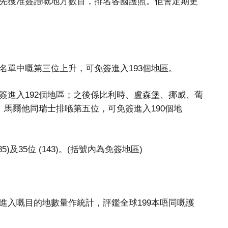
人可以無需事先獲准簽證嘅地方數目，排名各國護照。佢會定期更
名單中嘅第三位上升，可免簽進入193個地區。
簽進入192個地區；之後係比利時、盧森堡、挪威、葡
、馬爾他同瑞士排喺第五位，可免簽進入190個地
5)及35位 (143)。(括號內為免簽地區)
人可以免簽進入嘅目的地數量作統計，評鑑全球199本唔同嘅護