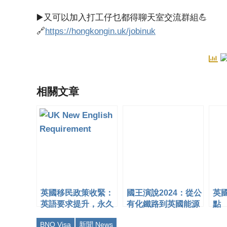
▶️又可以加入打工仔乜都得聊天室交流群組💪
🔗
https://hongkongin.uk/jobinuk
相關文章
英國移民政策收緊：
國王演說2024：從公
英
英語要求提升，永久
有化鐵路到英國能源
點
居留等待期延長至10
的關鍵內容
BNO Visa
新聞 News
年