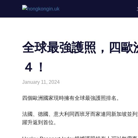
Skip
hongkongin.uk
to
For
content
Hong
Kong
in
UK
全球最強護照，四歐
４！
January 11, 2024
HONGKONG IN UK
HONGKONG in UK
,
News
四個歐洲國家現時擁有全球最強護照排名。
法國、德國、意大利同西班牙而家連同新加坡並列
躍升返到首位。