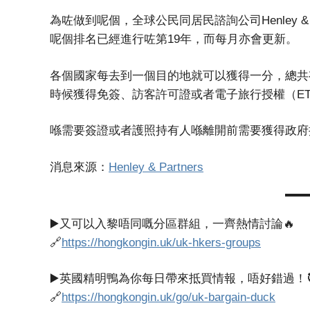
為咗做到呢個，全球公民同居民諮詢公司Henley & 
呢個排名已經進行咗第19年，而每月亦會更新。
各個國家每去到一個目的地就可以獲得一分，總共
時候獲得免簽、訪客許可證或者電子旅行授權（E
喺需要簽證或者護照持有人喺離開前需要獲得政府
消息來源：
Henley & Partners
▶️又可以入黎唔同嘅分區群組，一齊熱情討論🔥
🔗
https://hongkongin.uk/uk-hkers-groups
▶️英國精明鴨為你每日帶來抵買情報，唔好錯過！
🔗
https://hongkongin.uk/go/uk-bargain-duck