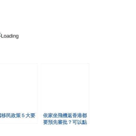
國移民政策５大要
依家坐飛機返香港都
要預先審批？可以點
做？