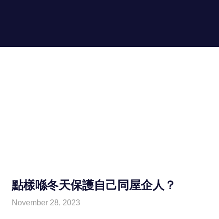
Skip
to
hongkongin.uk
MENU
content
For
Hong
Kong
in
UK
點樣喺冬天保護自己同屋企人？
November 28, 2023
HONGKONG IN UK
HONGKONG in UK