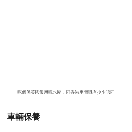
呢個係英國常用嘅水閘，同香港用開嘅有少少唔同
車輛保養