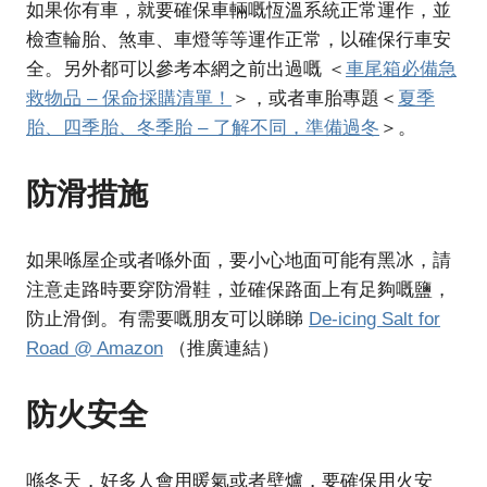
如果你有車，就要確保車輛嘅恆溫系統正常運作，並
檢查輪胎、煞車、車燈等等運作正常，以確保行車安
全。另外都可以參考本網之前出過嘅 ＜
車尾箱必備急
救物品 – 保命採購清單！
＞，或者車胎專題＜
夏季
胎、四季胎、冬季胎 – 了解不同，準備過冬
＞。
防滑措施
如果喺屋企或者喺外面，要小心地面可能有黑冰，請
注意走路時要穿防滑鞋，並確保路面上有足夠嘅鹽，
防止滑倒。有需要嘅朋友可以睇睇
De-icing Salt for
Road @ Amazon
（推廣連結）
防火安全
喺冬天，好多人會用暖氣或者壁爐，要確保用火安