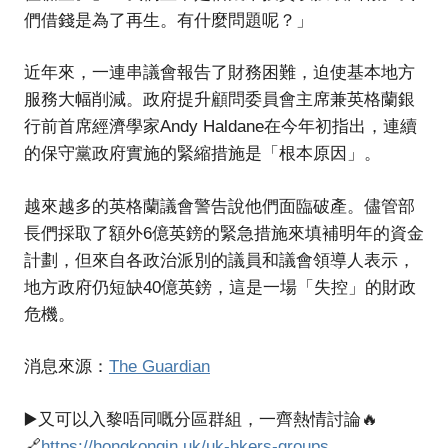
們借錢是為了再生。有什麼問題呢？」
近年來，一連串議會報告了財務困難，迫使基本地方
服務大幅削減。政府提升顧問委員會主席兼英格蘭銀
行前首席經濟學家Andy Haldane在今年初指出，連續
的保守黨政府實施的緊縮措施是「根本原因」。
越來越多的英格蘭議會警告說他們面臨破產。儘管部
長們採取了額外6億英鎊的緊急措施來填補明年的資金
計劃，但來自各政治派別的議員和議會領導人表示，
地方政府仍短缺40億英鎊，這是一場「失控」的財政
危機。
消息來源：
The Guardian
▶️又可以入黎唔同嘅分區群組，一齊熱情討論🔥
🔗
https://hongkongin.uk/uk-hkers-groups