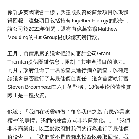
像許多英國議會一樣，沃靈頓投資於商業項目以期獲
得回報。這些項目包括持有Together Energy的股份，
該公司於2022年倒閉，還有向億萬富翁Matthew
Moulding的Hut Group提供2億英鎊貸款。
五月，負債累累的議會拒絕向審計公司Grant
Thornton提供關鍵信息，限制了其審查賬目的能力。
同月，政府任命了一名檢查員進行獨立調查，以確定
該議會是否履行了其最佳價值責任。議會首席執行官
Steven Broomhead在六月初堅稱，18億英鎊的債務實
際上是一種投資。
他說：「我們在沃靈頓做了很多我稱之為’市民企業家
精神’的事情。我們的運營方式非常商業化。」「我們
非常商業化，以至於政府對我們的行為進行了最佳價
值檢查。」「我們並不是借錢來投資以獲取回報。我