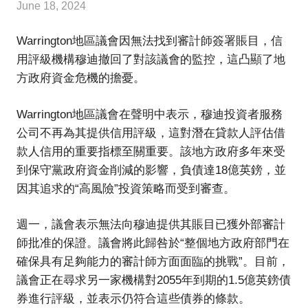
June 18, 2024
HONGKONG IN UK
HONGKONG in UK
Warrington地區議會因無法找到審計師簽署賬目，信
用評級機構穆迪撤回了對該議會的監控，這凸顯了地
方政府資金危機的擔憂。
Warrington地區議會在聲明中表示，穆迪投資者服務
公司不再為其提供信用評級，這對潛在貸款人評估借
款人信用的重要指標至關重要。該地方政府多年來受
到保守黨政府資金削減的影響，負債達18億英鎊，並
因其追求的“高風險”投資策略而受到審查。
週一，議會表示無法向穆迪提供其賬目已獲外部審計
師批准的保證。議會將此歸咎於“整個地方政府部門在
確保具有足夠能力的審計師方面面臨的挑戰”。目前，
議會正在尋求另一家機構對2055年到期的1.5億英鎊債
券進行評級，並表示仍符合這些債券的條款。