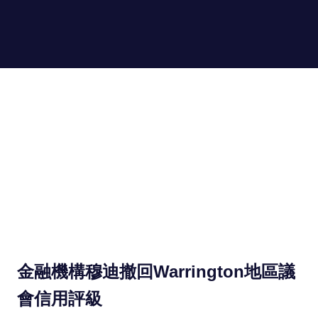
Skip
to
hongkongin.uk
MENU
content
For
Hong
Kong
in
UK
金融機構穆迪撤回Warrington地區議
會信用評級