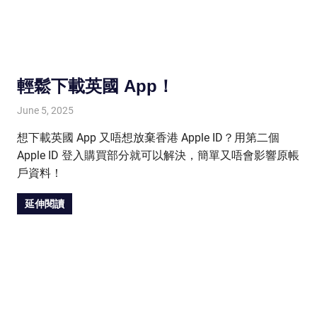
輕鬆下載英國 App！
June 5, 2025
HONGKONG IN UK
HONGKONG in UK
想下載英國 App 又唔想放棄香港 Apple ID？用第二個
Apple ID 登入購買部分就可以解決，簡單又唔會影響原帳
戶資料！
延伸閱讀