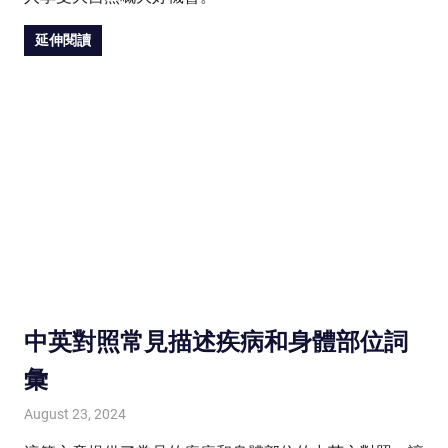
延伸閱讀
中英對照常見描述疾病和身體部位詞
彙
August 23, 2024
HONGKONG IN UK
HONGKONG in UK