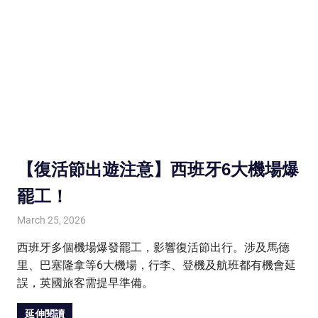
【復活節出遊注意】西班牙6大機場爆
罷工！
March 25, 2026
HONGKONG IN UK
HONGKONG in UK
西班牙多個機場爆發罷工，影響復活節出行。涉及馬德
里、巴塞隆拿等6大機場，行李、登機及航班都有機會延
誤，英國旅客需提早準備。
延伸閱讀