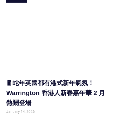
🧧蛇年英國都有港式新年氣氛！
Warrington 香港人新春嘉年華 2 月
熱鬧登場
January 14, 2026
HONGKONG IN UK
HONGKONG in UK