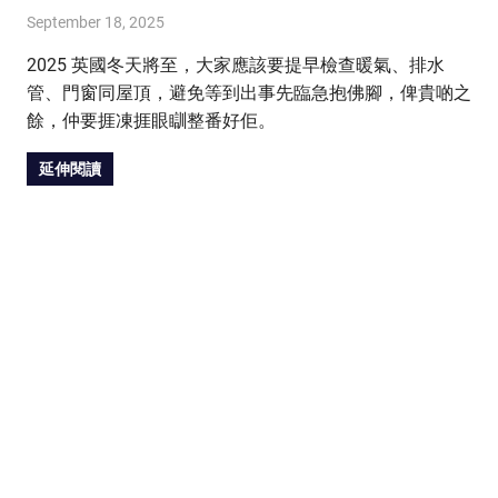
September 18, 2025
HONGKONG IN UK
HONGKONG in UK
2025 英國冬天將至，大家應該要提早檢查暖氣、排水
管、門窗同屋頂，避免等到出事先臨急抱佛腳，俾貴啲之
餘，仲要捱凍捱眼瞓整番好佢。
延伸閱讀