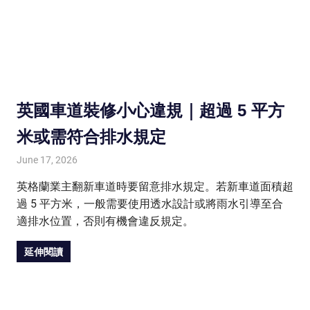
英國車道裝修小心違規｜超過 5 平方
米或需符合排水規定
June 17, 2026
HONGKONG IN UK
HONGKONG in UK
英格蘭業主翻新車道時要留意排水規定。若新車道面積超
過 5 平方米，一般需要使用透水設計或將雨水引導至合
適排水位置，否則有機會違反規定。
延伸閱讀