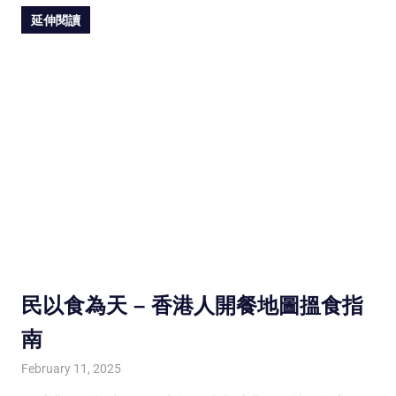
延伸閱讀
民以食為天 – 香港人開餐地圖搵食指
南
February 11, 2025
HONGKONG IN UK
HONGKONG in UK