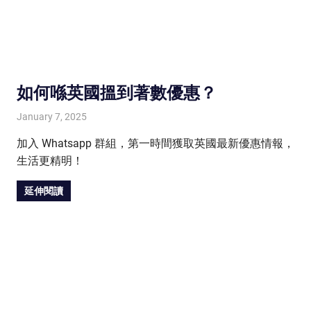
如何喺英國搵到著數優惠？
January 7, 2025
HONGKONG IN UK
HONGKONG in UK
加入 Whatsapp 群組，第一時間獲取英國最新優惠情報，
生活更精明！
延伸閱讀