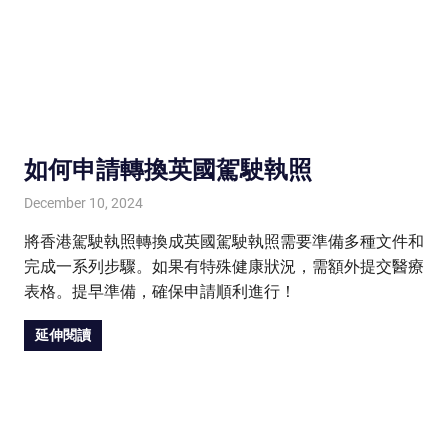
如何申請轉換英國駕駛執照
December 10, 2024
HONGKONG IN UK
HONGKONG in UK
將香港駕駛執照轉換成英國駕駛執照需要準備多種文件和
完成一系列步驟。如果有特殊健康狀況，需額外提交醫療
表格。提早準備，確保申請順利進行！
延伸閱讀