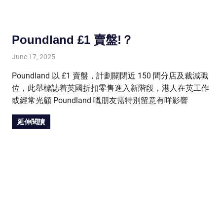
Poundland £1 賣盤!？
June 17, 2025
HONGKONG IN UK
HONGKONG in UK
Poundland 以 £1 賣盤，計劃關閉近 150 間分店及裁減職
位，此舉標誌着英國折扣零售進入新階段，港人在英工作
或經常光顧 Poundland 嘅朋友需特別留意有咩影響
延伸閱讀