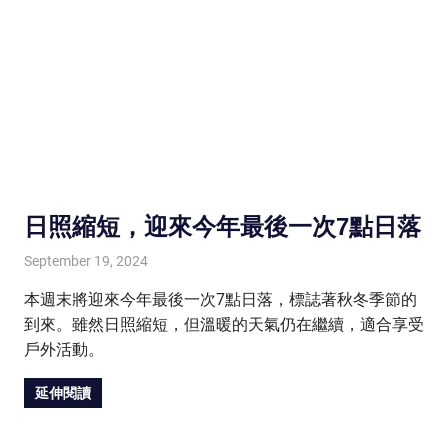
日照縮短，迎來今年最後一次7點日落
September 19, 2024
HONGKONG IN UK
HONGKONG in UK
本週末將迎來今年最後一次7點日落，標誌著秋冬季節的
到來。雖然日照縮短，但溫暖的天氣仍在繼續，適合享受
戶外活動。
延伸閱讀