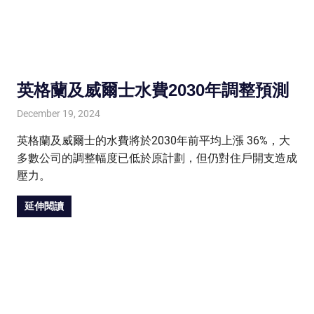
英格蘭及威爾士水費2030年調整預測
December 19, 2024
HONGKONG IN UK
News
英格蘭及威爾士的水費將於2030年前平均上漲 36%，大
多數公司的調整幅度已低於原計劃，但仍對住戶開支造成
壓力。
延伸閱讀