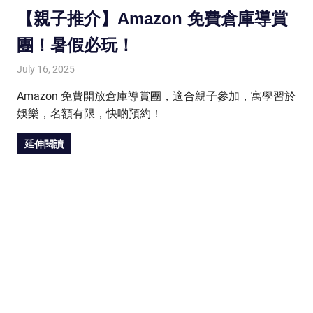
【親子推介】Amazon 免費倉庫導賞
團！暑假必玩！
July 16, 2025
HONGKONG IN UK
HONGKONG in UK
Amazon 免費開放倉庫導賞團，適合親子參加，寓學習於
娛樂，名額有限，快啲預約！
延伸閱讀