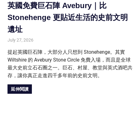
英國免費巨石陣 Avebury｜比
Stonehenge 更貼近生活的史前文明
遺址
July 27, 2026
HONGKONG IN UK
HONGKONG in UK
提起英國巨石陣，大部分人只想到 Stonehenge。其實
Wiltshire 的 Avebury Stone Circle 免費入場，而且是全球
最大史前立石石圈之一。巨石、村屋、教堂與英式酒吧共
存，讓你真正走進四千多年前的史前文明。
延伸閱讀