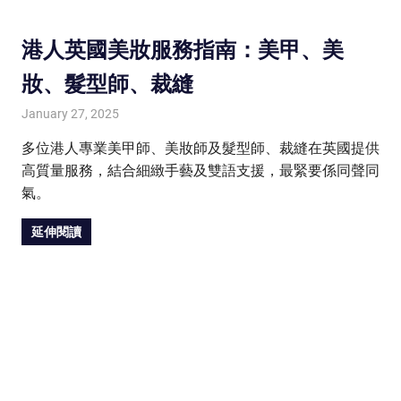
港人英國美妝服務指南：美甲、美
妝、髮型師、裁縫
January 27, 2025
HONGKONG IN UK
HONGKONG in UK
多位港人專業美甲師、美妝師及髮型師、裁縫在英國提供
高質量服務，結合細緻手藝及雙語支援，最緊要係同聲同
氣。
延伸閱讀