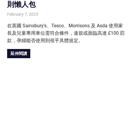
則懶人包
February 7, 2025
HONGKONG IN UK
HONGKONG in UK
在英國 Sainsbury’s、Tesco、Morrisons 及 Asda 使用家
長及兒童專用車位需符合條件，違規或面臨高達 £100 罰
款，孕婦能否使用則視乎具體規定。
延伸閱讀