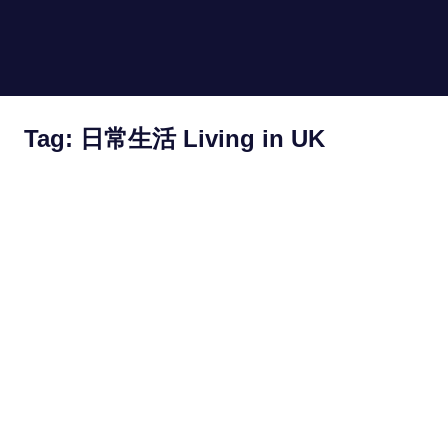
Skip
to
hongkongin.uk
MENU
content
For
Hong
Kong
Tag:
日常生活 Living in UK
in
UK