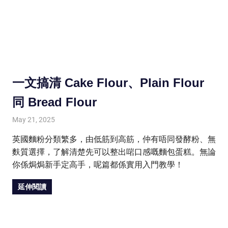
一文搞清 Cake Flour、Plain Flour
同 Bread Flour
May 21, 2025
HONGKONG IN UK
HONGKONG in UK
英國麵粉分類繁多，由低筋到高筋，仲有唔同發酵粉、無
麩質選擇，了解清楚先可以整出啱口感嘅麵包蛋糕。無論
你係焗焗新手定高手，呢篇都係實用入門教學！
延伸閱讀