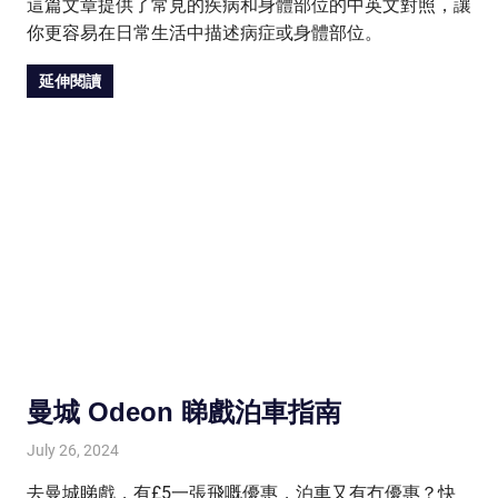
這篇文章提供了常見的疾病和身體部位的中英文對照，讓
你更容易在日常生活中描述病症或身體部位。
延伸閱讀
曼城 Odeon 睇戲泊車指南
July 26, 2024
HONGKONG IN UK
HONGKONG in UK
去曼城睇戲，有£5一張飛嘅優惠，泊車又有冇優惠？快