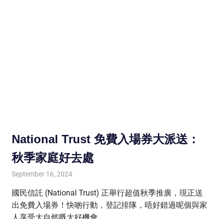
National Trust 免費入場券大派送：
秋季家庭好去處
September 16, 2024
HONGKONG IN UK
HONGKONG in UK
國民信託 (National Trust) 正舉行超值秋季推廣，現正送
出免費入場券！快啲行動，登記排隊，唔好錯過呢個與家
人享受大自然嘅大好機會。