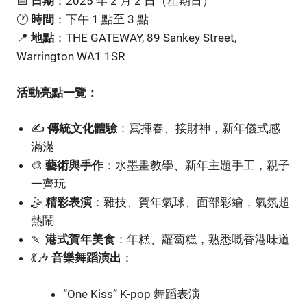
📅
：2025 年 2 月 2 日（星期日）
日期
🕐
：下午 1 點至 3 點
時間
📍
：THE GATEWAY, 89 Sankey Street,
地點
Warrington WA1 1SR
活動亮點一覽：
✍️
：寫揮春、接財神，新年儀式感
傳統文化體驗
滿滿
🎨
：水墨畫教學、新年主題手工，親子
藝術與手作
一齊玩
🤹
：雜技、賀年氣球、面部彩繪，氣氛超
精彩表演
熱鬧
🍡
：年糕、蘿蔔糕，熟悉嘅香港味道
港式賀年美食
💃🎶
：
音樂舞蹈演出
“One Kiss” K-pop 舞蹈表演