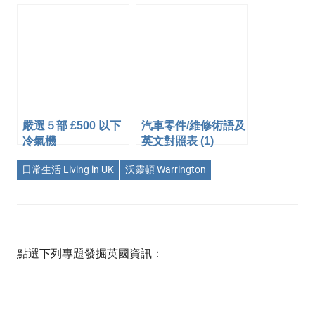
同 Bread Flour
嚴選５部 £500 以下
汽車零件/維修術語及
冷氣機
英文對照表 (1)
日常生活 Living in UK
沃靈頓 Warrington
點選下列專題發掘英國資訊：