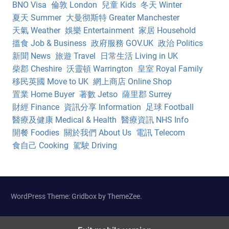
BNO Visa
倫敦 London
兒童 Kids
冬天 Winter
夏天 Summer
大曼彻斯特 Greater Manchester
天氣 Weather
娛樂 Entertainment
家居 Household
搵食 Job & Business
政府服務 GOV.UK
政治 Politics
新聞 News
旅遊 Travel
日常生活 Living in UK
柴郡 Cheshire
沃靈頓 Warrington
皇室 Royal Family
移民英國 Move to UK
網上商店 Online Shop
置業 Home Buyer
著數 Jetso
薩里郡 Surrey
財經 Finance
資訊分享 Information
足球 Football
醫療及健康 Medical & Health
醫療資訊 NHS Info
開餐 Foodies
關於我們 About Us
電訊 Telecom
食自己 Cooking
駕駛 Driving
WordPress Theme: Gridbox by ThemeZee.