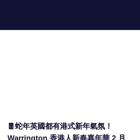
Skip
to
hongkongin.uk
MENU
content
For
Hong
Kong
in
UK
🧧蛇年英國都有港式新年氣氛！
Warrington 香港人新春嘉年華 2 月