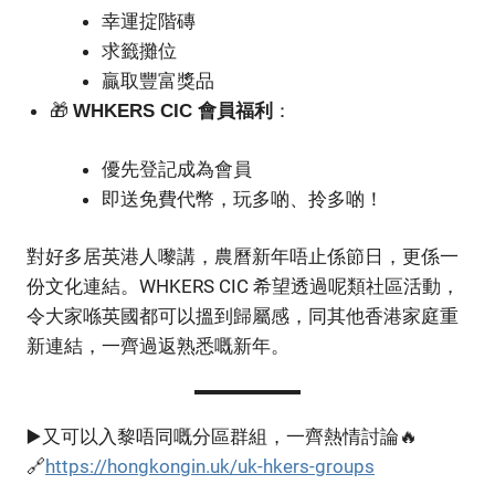
幸運掟階磚
求籤攤位
贏取豐富獎品
🎁
：
WHKERS CIC 會員福利
優先登記成為會員
即送免費代幣，玩多啲、拎多啲！
對好多居英港人嚟講，農曆新年唔止係節日，更係一
份文化連結。WHKERS CIC 希望透過呢類社區活動，
令大家喺英國都可以搵到歸屬感，同其他香港家庭重
新連結，一齊過返熟悉嘅新年。
▶️又可以入黎唔同嘅分區群組，一齊熱情討論🔥
🔗
https://hongkongin.uk/uk-hkers-groups