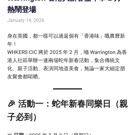
熱鬧登場
January 14, 2026
HONGKONG IN UK
HONGKONG in UK
身在英國，都一樣可以過返個有「香港味」嘅農曆新
年！
WHKERS CIC 將於 2025 年 2 月，喺 Warrington 為香
港人社區舉辦一連兩場蛇年新春活動，集合傳統文
化、親子活動、表演同地道美食，無論一家大細定朋
友聚會都啱晒。
🎉 活動一：蛇年新春同樂日（親
子必到）