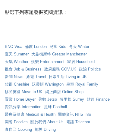
點選下列專題發掘英國資訊：
BNO Visa
倫敦 London
兒童 Kids
冬天 Winter
夏天 Summer
大曼彻斯特 Greater Manchester
天氣 Weather
娛樂 Entertainment
家居 Household
搵食 Job & Business
政府服務 GOV.UK
政治 Politics
新聞 News
旅遊 Travel
日常生活 Living in UK
柴郡 Cheshire
沃靈頓 Warrington
皇室 Royal Family
移民英國 Move to UK
網上商店 Online Shop
置業 Home Buyer
著數 Jetso
薩里郡 Surrey
財經 Finance
資訊分享 Information
足球 Football
醫療及健康 Medical & Health
醫療資訊 NHS Info
開餐 Foodies
關於我們 About Us
電訊 Telecom
食自己 Cooking
駕駛 Driving