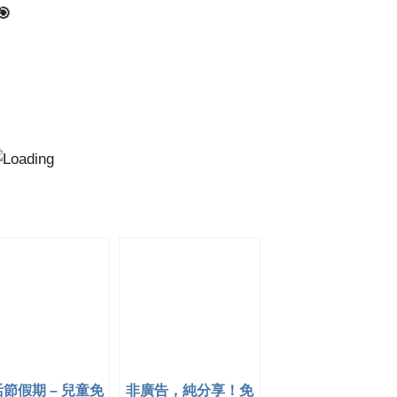
🎯
節假期 – 兒童免
非廣告，純分享！免