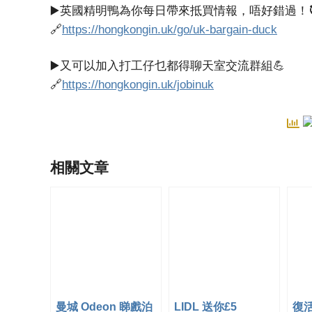
▶️英國精明鴨為你每日帶來抵買情報，唔好錯過！
🔗
https://hongkongin.uk/go/uk-bargain-duck
▶️又可以加入打工仔乜都得聊天室交流群組💪
🔗
https://hongkongin.uk/jobinuk
相關文章
曼城 Odeon 睇戲泊
LIDL 送你£5
復活