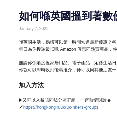
如何喺英國搵到著數
January 7, 2025
HONGKONG IN UK
HONGKONG in UK
喺英國生活，點樣可以第一時間知道最新優惠？
每日為你搜羅最抵嘅 Amazon 優惠同熱賣商品
無論你係喺度搵家居用品、電子產品，定係生活日
你就可以即時收到優惠推介，仲可以同其他朋友一
加入方法
▶️又可以入黎唔同嘅分區群組，一齊熱情討論🔥
🔗
https://hongkongin.uk/uk-hkers-groups