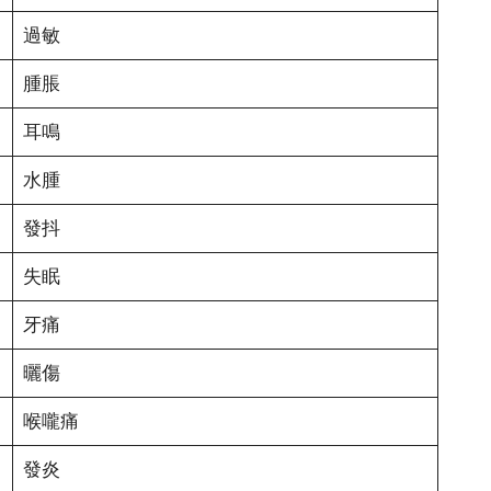
過敏
腫脹
耳鳴
水腫
發抖
失眠
牙痛
曬傷
喉嚨痛
發炎