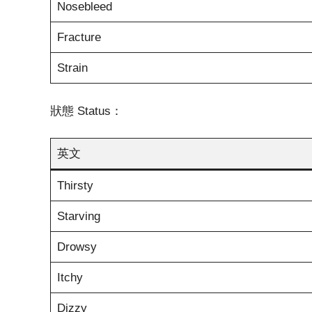
Nosebleed
Fracture
Strain
狀態 Status：
英文
Thirsty
Starving
Drowsy
Itchy
Dizzy