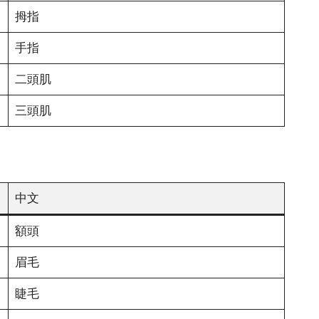
拇指
手指
二頭肌
三頭肌
中文
額頭
眉毛
睫毛