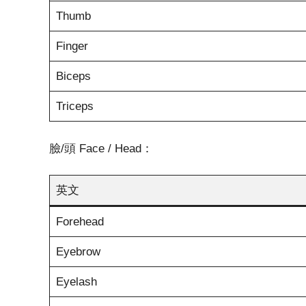
Thumb
Finger
Biceps
Triceps
臉/頭 Face / Head：
英文
Forehead
Eyebrow
Eyelash