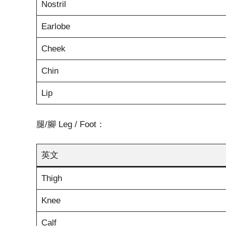
Nostril
Earlobe
Cheek
Chin
Lip
腿/腳 Leg / Foot：
英文
Thigh
Knee
Calf