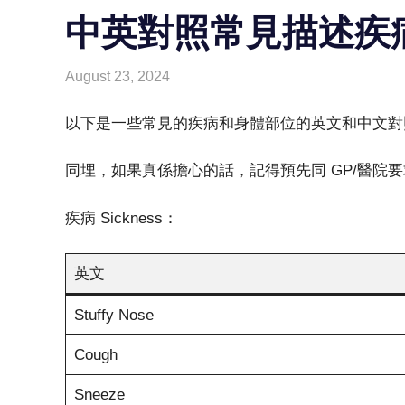
中英對照常見描述疾
August 23, 2024
HONGKONG IN UK
HONGKONG in UK
以下是一些常見的疾病和身體部位的英文和中文對
同埋，如果真係擔心的話，記得預先同 GP/醫院要求廣東
疾病 Sickness：
英文
Stuffy Nose
Cough
Sneeze