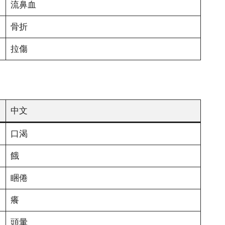
流鼻血
骨折
拉傷
中文
口渴
餓
睏倦
癢
頭暈