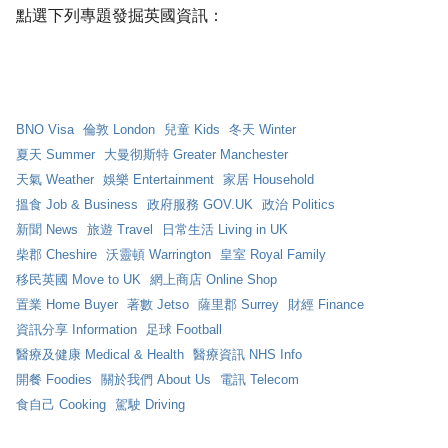
點選下列專題發掘英國資訊：
BNO Visa
倫敦 London
兒童 Kids
冬天 Winter
夏天 Summer
大曼彻斯特 Greater Manchester
天氣 Weather
娛樂 Entertainment
家居 Household
搵食 Job & Business
政府服務 GOV.UK
政治 Politics
新聞 News
旅遊 Travel
日常生活 Living in UK
柴郡 Cheshire
沃靈頓 Warrington
皇室 Royal Family
移民英國 Move to UK
網上商店 Online Shop
置業 Home Buyer
著數 Jetso
薩里郡 Surrey
財經 Finance
資訊分享 Information
足球 Football
醫療及健康 Medical & Health
醫療資訊 NHS Info
開餐 Foodies
關於我們 About Us
電訊 Telecom
食自己 Cooking
駕駛 Driving