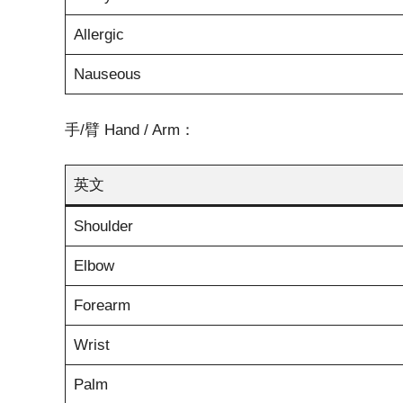
Allergic
Nauseous
手/臂 Hand / Arm：
英文
Shoulder
Elbow
Forearm
Wrist
Palm