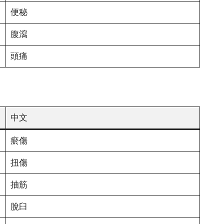
便秘
腹瀉
頭痛
中文
瘀傷
扭傷
抽筋
脫臼