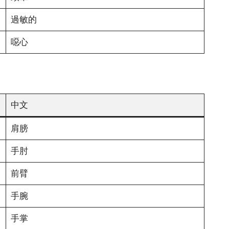
過敏的
噁心
中文
肩膀
手肘
前臂
手腕
手掌