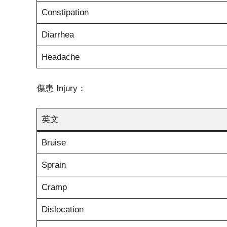
Constipation
Diarrhea
Headache
傷患 Injury：
英文
Bruise
Sprain
Cramp
Dislocation