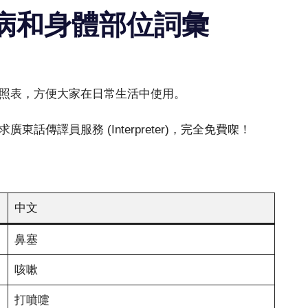
病和身體部位詞彙
照表，方便大家在日常生活中使用。
話傳譯員服務 (Interpreter)，完全免費㗎！
中文
鼻塞
咳嗽
打噴嚏