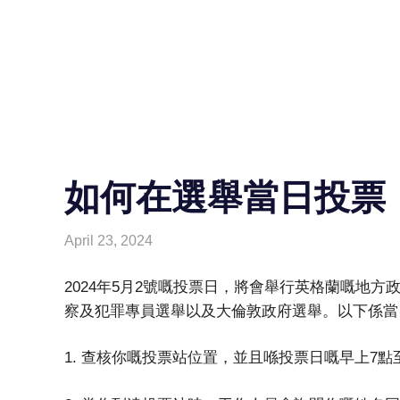
如何在選舉當日投票
April 23, 2024
HONGKONG IN UK
HONGKONG in UK
2024年5月2號嘅投票日，將會舉行英格蘭嘅地
察及犯罪專員選舉以及大倫敦政府選舉。以下係當
1. 查核你嘅投票站位置，並且喺投票日嘅早上7點