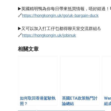
▶️英國精明鴨為你每日帶來抵買情報，唔好錯過！
🔗
https://hongkongin.uk/go/uk-bargain-duck
▶️又可以加入打工仔乜都得聊天室交流群組💪
🔗
https://hongkongin.uk/jobinuk
相關文章
如何取回香港駕駛執
英國ETA政策熱門討
War
照？
論總結
組