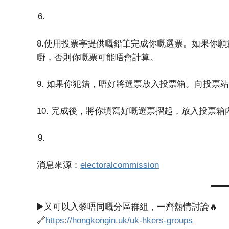
8.使用投票亭提供嘅鉛筆完成你嘅選票。如果你
嘢，否則你嘅票可能唔會計算。
9. 如果你犯錯，唔好將選票放入投票箱。向投票
10. 完成後，將你填寫好嘅選票摺起，放入投票箱
消息來源：
electoralcommission
▶️又可以入黎唔同嘅分區群組，一齊熱情討論🔥
🔗
https://hongkongin.uk/uk-hkers-groups