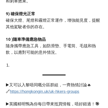
和剎車效果。
9) 確保燈光正常
確保大燈、尾燈和霧燈正常運作，增強能見度，提醒
其他駕駛者你的存在。
10 )隨車準備應急物品
隨身攜帶應急工具，如防滑墊、手電筒、毛毯和熱
飲，以應對可能的意外情況。
▶️又可以入黎唔同嘅分區群組，一齊熱情討論🔥
🔗
https://hongkongin.uk/uk-hkers-groups
🎯
▶️英國精明鴨為你每日帶來抵買情報，唔好錯過！