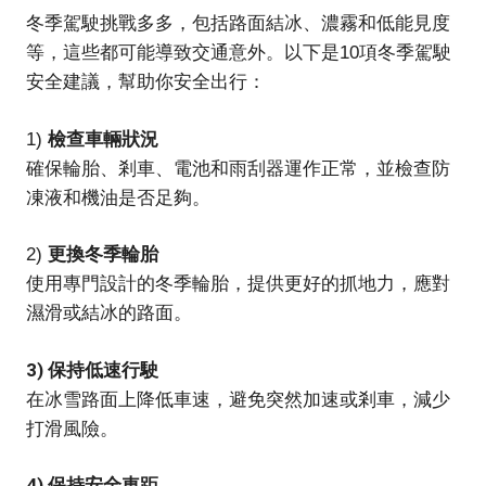
冬季駕駛挑戰多多，包括路面結冰、濃霧和低能見度
等，這些都可能導致交通意外。以下是10項冬季駕駛
安全建議，幫助你安全出行：
檢查車輛狀況
1)
確保輪胎、剎車、電池和雨刮器運作正常，並檢查防
凍液和機油是否足夠。
更換冬季輪胎
2)
使用專門設計的冬季輪胎，提供更好的抓地力，應對
濕滑或結冰的路面。
3) 保持低速行駛
在冰雪路面上降低車速，避免突然加速或剎車，減少
打滑風險。
4) 保持安全車距