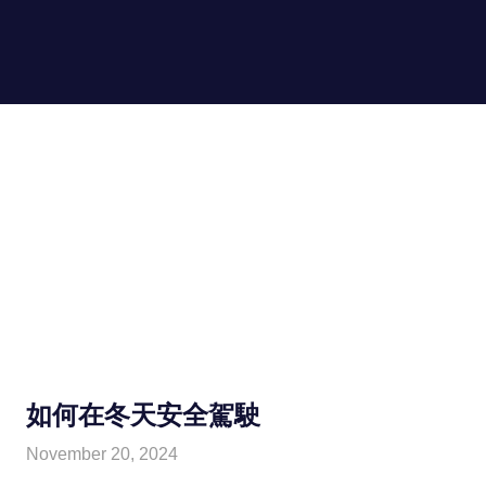
Skip
to
hongkongin.uk
MENU
content
For
Hong
Kong
in
UK
如何在冬天安全駕駛
November 20, 2024
HONGKONG IN UK
HONGKONG in UK