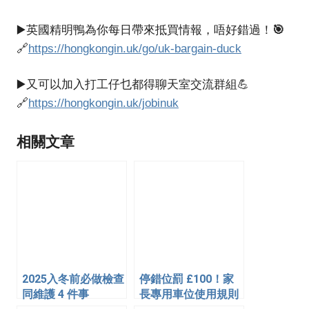
🎯
▶️英國精明鴨為你每日帶來抵買情報，唔好錯過！
🔗
https://hongkongin.uk/go/uk-bargain-duck
▶️又可以加入打工仔乜都得聊天室交流群組💪
🔗
https://hongkongin.uk/jobinuk
相關文章
2025入冬前必做檢查
停錯位罰 £100！家
同維護 4 件事
長專用車位使用規則