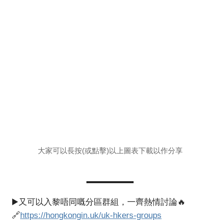
大家可以長按(或點擊)以上圖表下載以作分享
▶️又可以入黎唔同嘅分區群組，一齊熱情討論🔥
🔗
https://hongkongin.uk/uk-hkers-groups