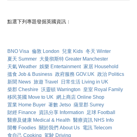
點選下列專題發掘英國資訊：
BNO Visa
倫敦 London
兒童 Kids
冬天 Winter
夏天 Summer
大曼彻斯特 Greater Manchester
天氣 Weather
娛樂 Entertainment
家居 Household
搵食 Job & Business
政府服務 GOV.UK
政治 Politics
新聞 News
旅遊 Travel
日常生活 Living in UK
柴郡 Cheshire
沃靈頓 Warrington
皇室 Royal Family
移民英國 Move to UK
網上商店 Online Shop
置業 Home Buyer
著數 Jetso
薩里郡 Surrey
財經 Finance
資訊分享 Information
足球 Football
醫療及健康 Medical & Health
醫療資訊 NHS Info
開餐 Foodies
關於我們 About Us
電訊 Telecom
食自己 Cooking
駕駛 Driving