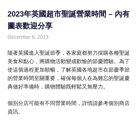
2023年英國超市聖誕營業時間 – 內有
圖表歡迎分享
December 6, 2023
HONGKONG IN UK
HONGKONG in UK
隨著英國進入聖誕節季，各家庭都努力採購各種聖誕
美食和點心，將購物活動變成歡愉的節慶體驗。為了
使這個過程更加順暢，了解英國各地超市在節慶季節
的營業時間至關重要，確保每個人在為難忘的聖誕慶
典做好準備時，購物體驗既輕鬆又無壓力。
個別分店可能有不同營業時間，詳情請參考個別商店
資訊。