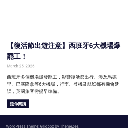
【復活節出遊注意】西班牙6大機場爆
罷工！
March 25, 2026
HONGKONG IN UK
HONGKONG in UK
西班牙多個機場爆發罷工，影響復活節出行。涉及馬德
里、巴塞隆拿等6大機場，行李、登機及航班都有機會延
誤，英國旅客需提早準備。
延伸閱讀
WordPress Theme: Gridbox by ThemeZee.