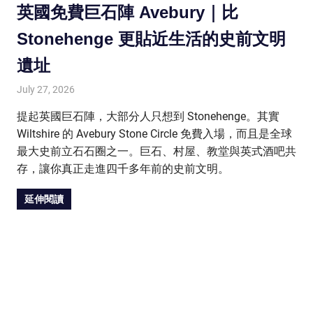
英國免費巨石陣 Avebury｜比
Stonehenge 更貼近生活的史前文明
遺址
July 27, 2026
HONGKONG IN UK
HONGKONG in UK
提起英國巨石陣，大部分人只想到 Stonehenge。其實
Wiltshire 的 Avebury Stone Circle 免費入場，而且是全球
最大史前立石石圈之一。巨石、村屋、教堂與英式酒吧共
存，讓你真正走進四千多年前的史前文明。
延伸閱讀