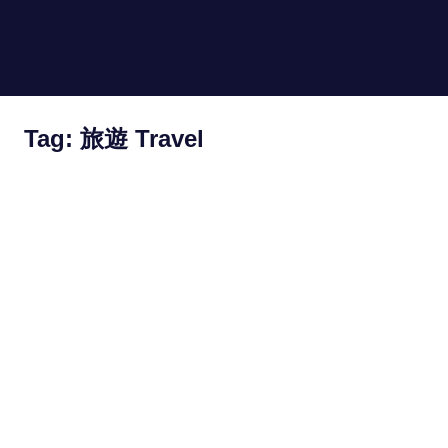
Skip
to
hongkongin.uk
MENU
content
For
Hong
Kong
Tag:
旅遊 Travel
in
UK